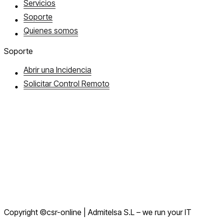
Servicios
Soporte
Quienes somos
Soporte
Abrir una Incidencia
Solicitar Control Remoto
Aviso Legal
Política de Cookies
Términos y Condiciones
Política de Privacidad
Política de Privacidad en Redes Sociales
Copyright ©csr-online | Admitelsa S.L – we run your IT