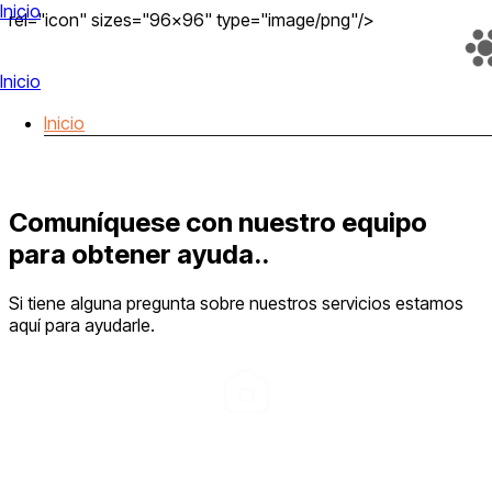
Inicio
rel="icon" sizes="96x96" type="image/png"/>
Inicio
Inicio
Comuníquese con nuestro equipo
para obtener ayuda..
Si tiene alguna pregunta sobre nuestros servicios estamos
aquí para ayudarle.
Nuestra Direccion
Avda Via Augusta 15, 08174, Sant Cugat del Valles,