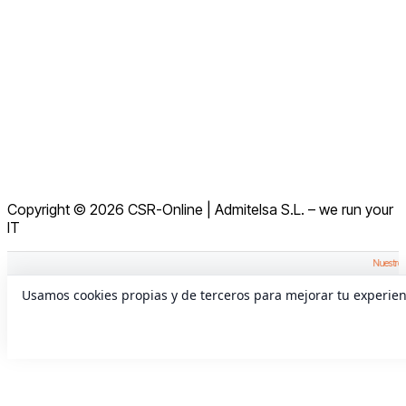
Abrir una Incidencia
Solicitar Control Remoto
Aviso Legal
Política de Cookies
Términos y Condiciones
Política de Privacidad
Política de Privacidad en Redes Sociales
Copyright © 2026 CSR-Online | Admitelsa S.L. – we run your
Política de Seguridad de la Información
IT
Nuestro eq
Usamos cookies propias y de terceros para mejorar tu experie