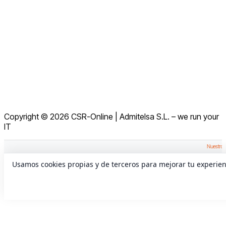
Abrir una Incidencia
Solicitar Control Remoto
Aviso Legal
Política de Cookies
Términos y Condiciones
Política de Privacidad
Política de Privacidad en Redes Sociales
Copyright © 2026 CSR-Online | Admitelsa S.L. – we run your
Política de Seguridad de la Información
IT
Nuestro eq
Usamos cookies propias y de terceros para mejorar tu experie